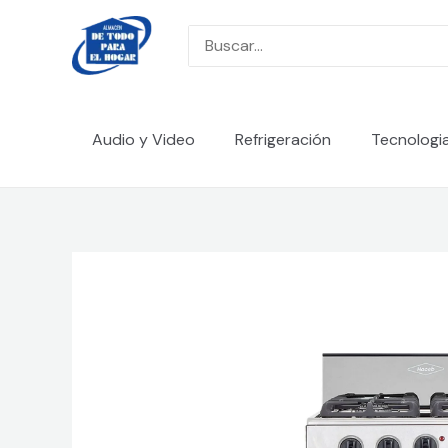
Ir
al
Search
contenido
for:
Audio y Video
Refrigeración
Tecnologi