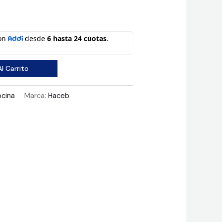
l Carrito
cina
Marca:
Haceb