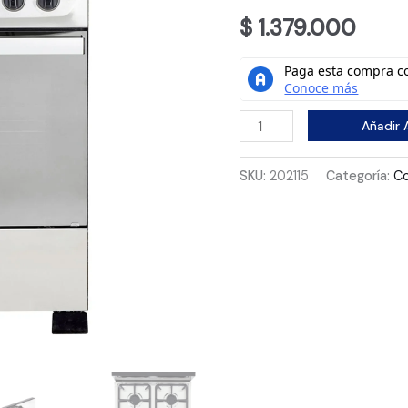
$
1.379.000
Estufa
Añadir A
Romero
Ultra
SKU:
202115
Categoría:
Co
Haceb
50
cms
Gas
Natural
Inox
cantidad