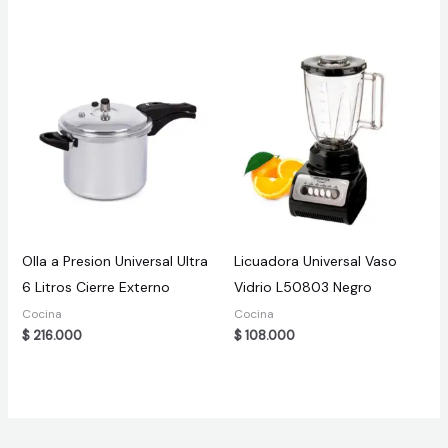
price
price
price
price
was:
is:
was:
is:
$ 506.000.
$ 462.000.
$ 1.479.000.
$ 1.455.000
Olla a Presion Universal Ultra
Licuadora Universal Vaso
6 Litros Cierre Externo
Vidrio L50803 Negro
Cocina
Cocina
$
216.000
$
108.000