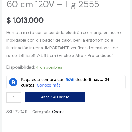
60 cm 120V – Hg 2555
$
1.013.000
Horno a mixto con encendido electrónico, manija en acero
inoxidable con disipador de calor, perilla ergonómico e
iluminación interna. IMPORTANTE verificar dimensiones de
ruteo: 56,8×58,7×56,5cm (Ancho x Alto x Profundidad)
Disponibilidad:
4 disponibles
Horno
Añadir Al Carrito
De
Empotrar
SKU:
220411
Categoría:
Cocina
Mixto
Challenger