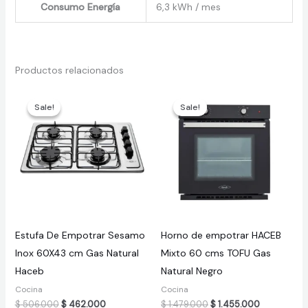
Consumo Energía
6,3 kWh / mes
Productos relacionados
Sale!
Sale!
Sale!
Sale!
Estufa De Empotrar Sesamo
Horno de empotrar HACEB
Inox 60X43 cm Gas Natural
Mixto 60 cms TOFU Gas
Haceb
Natural Negro
Cocina
Cocina
Original
Current
Original
Current
$
506.000
$
462.000
$
1.479.000
$
1.455.000