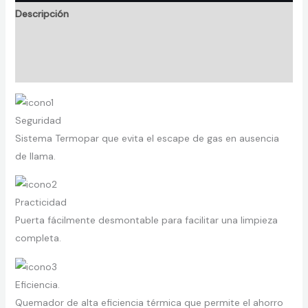
en
Descripción
Acero
Negro
Información adicional
60
Valoraciones (0)
cm
120V
-
Seguridad
Hg
Sistema Termopar que evita el escape de gas en ausencia
2555
de llama.
cantidad
Practicidad
Puerta fácilmente desmontable para facilitar una limpieza
completa.
Eficiencia.
Quemador de alta eficiencia térmica que permite el ahorro