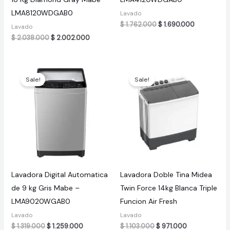
LMA8120WDGAB0
Lavado
Original
Current
$
1.762.000
$
1.690.000
Lavado
price
price
Original
Current
$
2.038.000
$
2.002.000
was:
is:
price
price
$ 1.762.000.
$ 1.690.000
was:
is:
$ 2.038.000.
$ 2.002.000.
Sale!
Sale!
Lavadora Digital Automatica
Lavadora Doble Tina Midea
de 9 kg Gris Mabe –
Twin Force 14kg Blanca Triple
LMA9020WGAB0
Funcion Air Fresh
Lavado
Lavado
Original
Current
Original
Current
$
1.319.000
$
1.259.000
$
1.103.000
$
971.000