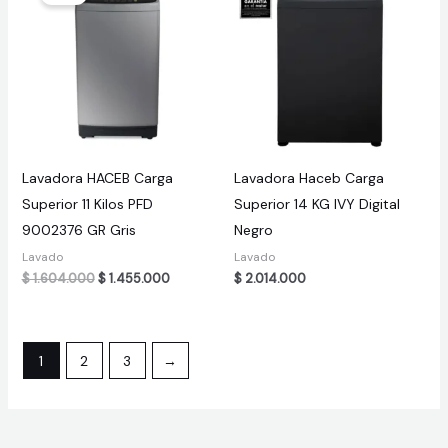
Lavadora HACEB Carga
Lavadora Haceb Carga
Superior 11 Kilos PFD
Superior 14 KG IVY Digital
9002376 GR Gris
Negro
Lavado
Lavado
Original
Current
$
1.604.000
$
1.455.000
$
2.014.000
price
price
was:
is:
$ 1.604.000.
$ 1.455.000.
1
2
3
→