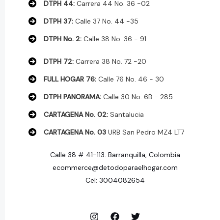
o
DTPH 44:
Carrera 44 No. 36 -02
o
s
DTPH 37:
Calle 37 No. 44 -35
s
DTPH No. 2:
Calle 38 No. 36 - 91
DTPH 72:
Carrera 38 No. 72 -20
FULL HOGAR 76:
Calle 76 No. 46 - 30
DTPH PANORAMA:
Calle 30 No. 6B - 285
CARTAGENA No. 02:
Santalucia
CARTAGENA No. 03
URB San Pedro MZ4 LT7
Calle 38 # 41-113. Barranquilla, Colombia
ecommerce@detodoparaelhogar.com
Cel: 3004082654
© 2026 DE TODO PARA EL HOGAR.