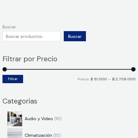
Buscar
Buscar
Filtrar por Precio
P
P
Filtrar
Precio:
$ 51.000
—
$ 2.709.000
r
r
e
e
Categorias
c
c
i
i
1
Audio y Video
15
o
o
5
1
p
Climatización
15