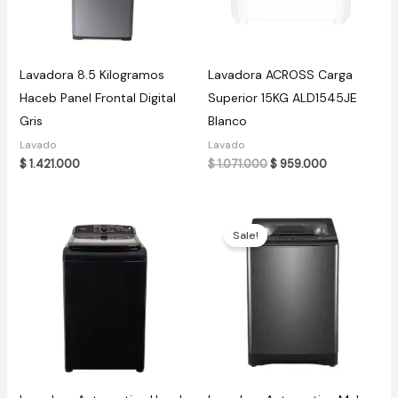
Lavadora 8.5 Kilogramos
Lavadora ACROSS Carga
Haceb Panel Frontal Digital
Superior 15KG ALD1545JE
Gris
Blanco
Lavado
Lavado
Original
Current
$
1.421.000
$
1.071.000
$
959.000
price
price
was:
is:
$ 1.071.000.
$ 959.000.
Sale!