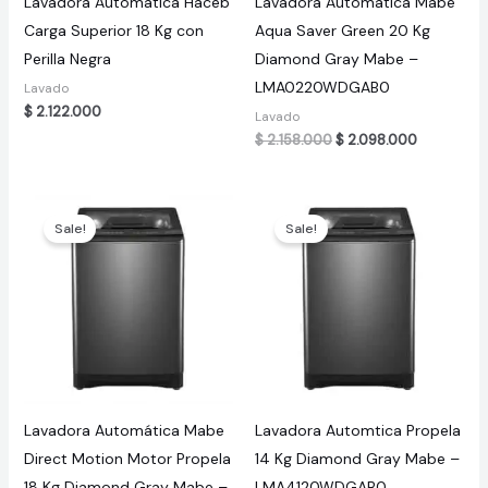
Lavadora Automatica Haceb
Lavadora Automatica Mabe
Carga Superior 18 Kg con
Aqua Saver Green 20 Kg
Perilla Negra
Diamond Gray Mabe –
LMA0220WDGAB0
Lavado
$
2.122.000
Lavado
Original
Current
$
2.158.000
$
2.098.000
price
price
was:
is:
$ 2.158.000.
$ 2.098.00
Sale!
Sale!
Lavadora Automática Mabe
Lavadora Automtica Propela
Direct Motion Motor Propela
14 Kg Diamond Gray Mabe –
18 Kg Diamond Gray Mabe –
LMA4120WDGAB0