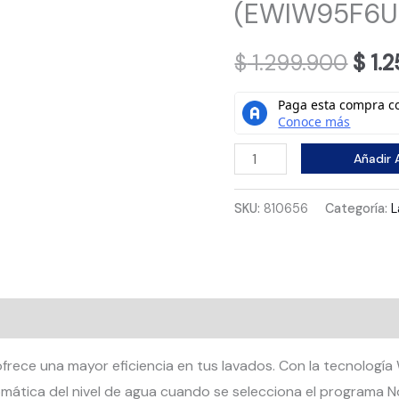
(EWIW95F6U
Orig
$
1.299.900
$
1.
pric
was:
Lavadora
Añadir A
$ 1.
Electrolux
Carga
SKU:
810656
Categoría:
L
Superior
9.5kg
Gris
(EWIW95F6USVG)
al
Valoraciones (0)
cantidad
rece una mayor eficiencia en tus lavados. Con la tecnología
omática del nivel de agua cuando se selecciona el programa No