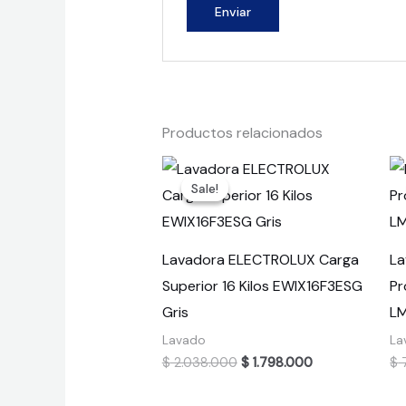
Productos relacionados
Sale!
Sale!
Lavadora ELECTROLUX Carga
La
Superior 16 Kilos EWIX16F3ESG
Pr
Gris
L
Lavado
La
Original
Current
$
2.038.000
$
1.798.000
$
7
price
price
was:
is: