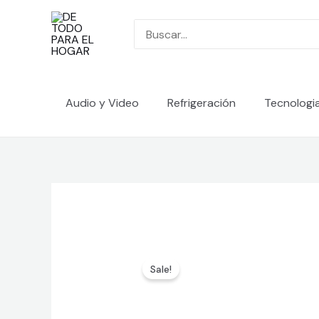
Ir
al
Search
contenido
for:
Audio y Video
Refrigeración
Tecnologi
Sale!