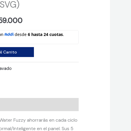
SVG)
inal
Current
259.000
e
price
is:
l Carrito
299.900.
$ 1.259.000.
avado
 Water Fuzzy ahorrarás en cada ciclo
rmal/Inteligente en el panel. Sus 5