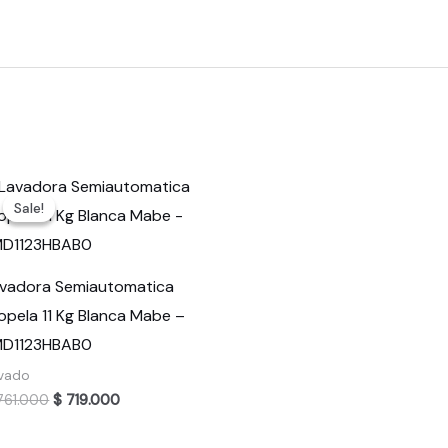
Sale!
Sale!
vadora Semiautomatica
opela 11 Kg Blanca Mabe –
MD1123HBAB0
vado
Original
Current
61.000
$
719.000
price
price
was:
is: