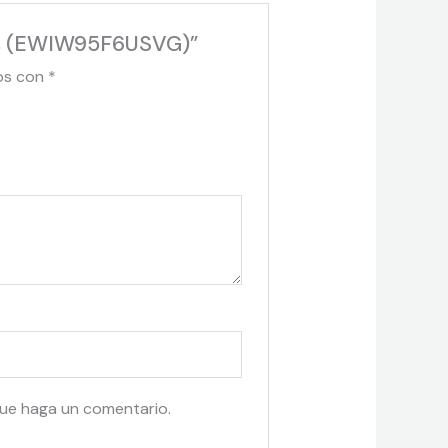
Gris (EWIW95F6USVG)”
os con
*
que haga un comentario.