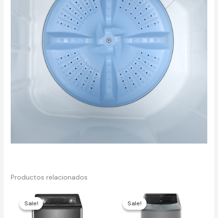
Productos relacionados
Sale!
Sale!
Sale!
Sale!