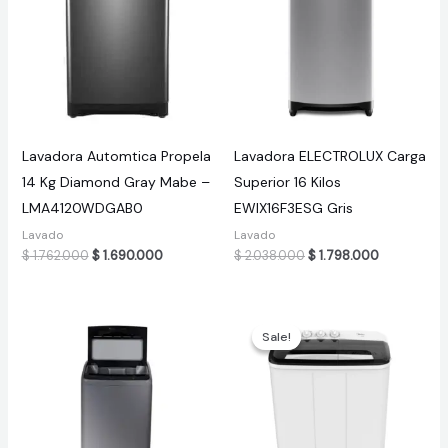
Lavadora Automtica Propela
Lavadora ELECTROLUX Carga
14 Kg Diamond Gray Mabe –
Superior 16 Kilos
LMA4120WDGAB0
EWIX16F3ESG Gris
Lavado
Lavado
Original
Current
Original
Current
$
1.762.000
$
1.690.000
$
2.038.000
$
1.798.000
price
price
price
price
was:
is:
was:
is:
$ 1.762.000.
$ 1.690.000.
$ 2.038.000.
$ 1.798.000
Sale!
Sale!