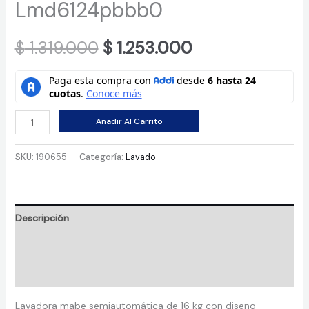
Lmd6124pbbb0
Original
Current
$
1.319.000
$
1.253.000
price
price
was:
is:
Lavadora
Añadir Al Carrito
$ 1.319.000.
$ 1.253.000.
Semiautomatica
De
SKU:
190655
Categoría:
Lavado
16
Kg
Blanca
Descripción
Mabe
-
Información adicional
Lmd6124pbbb0
Valoraciones (0)
cantidad
Lavadora mabe semiautomática de 16 kg con diseño