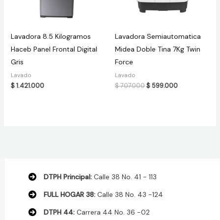
Lavadora 8.5 Kilogramos
Lavadora Semiautomatica
Haceb Panel Frontal Digital
Midea Doble Tina 7Kg Twin
Gris
Force
Lavado
Lavado
Original
Current
$
1.421.000
$
707.000
$
599.000
price
price
was:
is:
$ 707.000.
$ 599.000.
DTPH Principal:
Calle 38 No. 41 - 113
FULL HOGAR 38:
Calle 38 No. 43 -124
DTPH 44:
Carrera 44 No. 36 -02