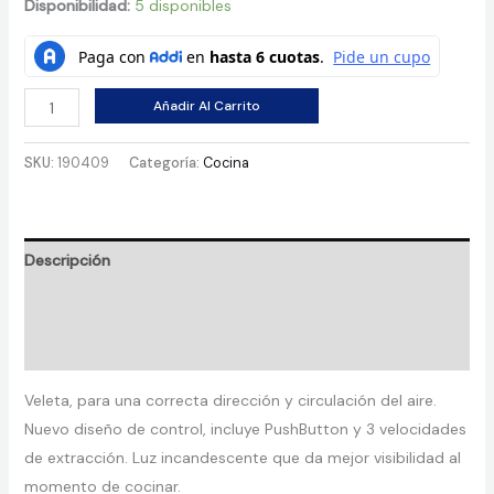
price
price
Disponibilidad:
5 disponibles
was:
is:
$ 408.000.
$ 396.000.
Campana
Añadir Al Carrito
de
Pared
SKU:
190409
Categoría:
Cocina
60cm
Inoxidable
Mabe
Descripción
-
CM6040XV0
Información adicional
cantidad
Valoraciones (0)
Veleta, para una correcta dirección y circulación del aire.
Nuevo diseño de control, incluye PushButton y 3 velocidades
de extracción. Luz incandescente que da mejor visibilidad al
momento de cocinar.