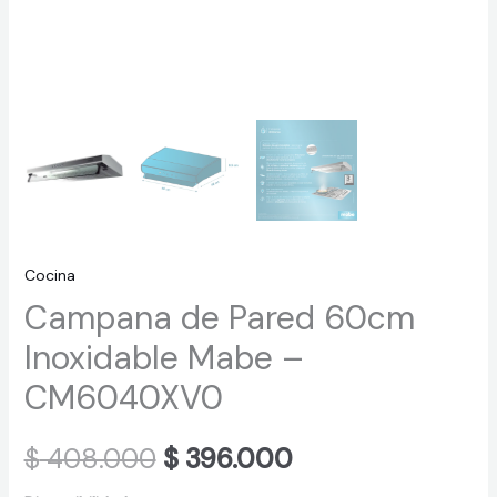
Cocina
Campana de Pared 60cm
Inoxidable Mabe –
CM6040XV0
Original
Current
$
408.000
$
396.000