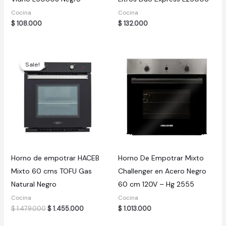
Cocina
Cocina
$
108.000
$
132.000
Sale!
Sale!
Horno de empotrar HACEB
Horno De Empotrar Mixto
Mixto 60 cms TOFU Gas
Challenger en Acero Negro
Natural Negro
60 cm 120V – Hg 2555
Cocina
Cocina
Original
Current
$
1.479.000
$
1.455.000
$
1.013.000
price
price
was:
is: