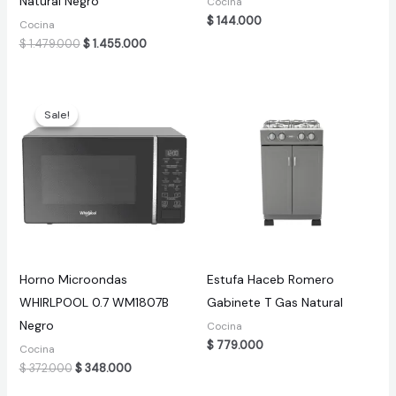
Natural Negro
Cocina
$
144.000
Cocina
Original
Current
$
1.479.000
$
1.455.000
price
price
was:
is:
$ 1.479.000.
$ 1.455.000.
Sale!
Sale!
Horno Microondas
Estufa Haceb Romero
WHIRLPOOL 0.7 WM1807B
Gabinete T Gas Natural
Negro
Cocina
$
779.000
Cocina
Original
Current
$
372.000
$
348.000
price
price
was:
is: