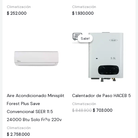
Climatización
Climatización
$
252.000
$
1.930.000
Sale!
Sale!
Aire Acondicionado Minisplit
Calentador de Paso HACEB 5
Forest Plus Save
Climatización
Original
Current
$
848.900
$
703.000
Convencional SEER 11.5
price
price
24000 Btu Solo Fr?o 220v
was:
is:
$ 848.900.
$ 703.000.
Climatización
$
2.758.000