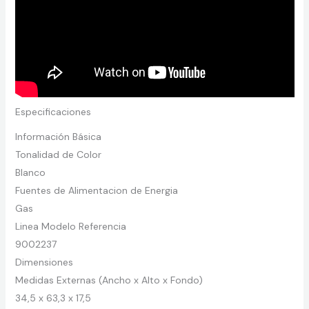
Especificaciones
Información Básica
Tonalidad de Color
Blanco
Fuentes de Alimentacion de Energia
Gas
Linea Modelo Referencia
9002237
Dimensiones
Medidas Externas (Ancho x Alto x Fondo)
34,5 x 63,3 x 17,5