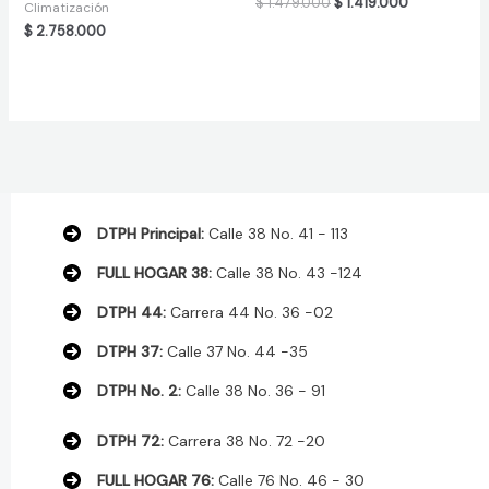
Original
Current
$
1.479.000
$
1.419.000
Climatización
price
price
$
2.758.000
was:
is:
$ 1.479.000.
$ 1.419.000.
DTPH Principal:
Calle 38 No. 41 - 113
FULL HOGAR 38:
Calle 38 No. 43 -124
DTPH 44:
Carrera 44 No. 36 -02
DTPH 37:
Calle 37 No. 44 -35
DTPH No. 2:
Calle 38 No. 36 - 91
DTPH 72:
Carrera 38 No. 72 -20
FULL HOGAR 76:
Calle 76 No. 46 - 30