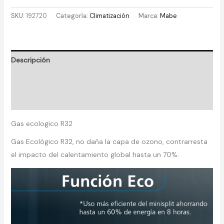
Acondicionado
Mabe
SKU:
192720
Categoría:
Climatización
Marca:
Mabe
Convencional
220v
12.000
Descripción
BTU
Blanco
Información adicional
-
Valoraciones (0)
MMT12CDBWCC32EC1
cantidad
Gas ecologico R32
Gas Ecológico R32, no daña la capa de ozono, contrarresta
el impacto del calentamiento global hasta un 70%.