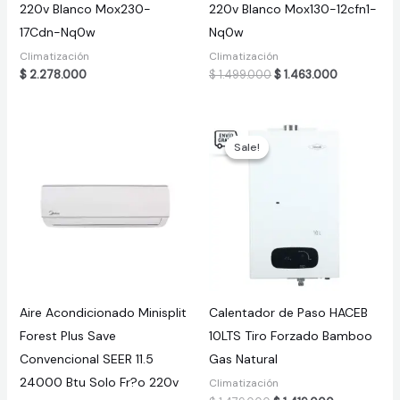
220v Blanco Mox230-
220v Blanco Mox130-12cfn1-
17Cdn-Nq0w
Nq0w
Climatización
Climatización
Original
Current
$
2.278.000
$
1.499.000
$
1.463.000
price
price
was:
is:
$ 1.499.000.
$ 1.463.000
Sale!
Sale!
Aire Acondicionado Minisplit
Calentador de Paso HACEB
Forest Plus Save
10LTS Tiro Forzado Bamboo
Convencional SEER 11.5
Gas Natural
24000 Btu Solo Fr?o 220v
Climatización